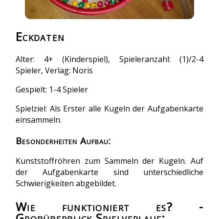
Eckdaten
Alter: 4+ (Kinderspiel), Spieleranzahl: (1)/2-4
Spieler, Verlag: Noris
Gespielt: 1-4 Spieler
Spielziel: Als Erster alle Kugeln der Aufgabenkarte
einsammeln.
Besonderheiten Aufbau:
Kunststoffröhren zum Sammeln der Kugeln. Auf
der Aufgabenkarte sind unterschiedliche
Schwierigkeiten abgebildet.
Wie funktioniert es? -
Grobüberblick Spielverlauf: